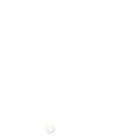
29 Juli 2026
dibaca
32
kali