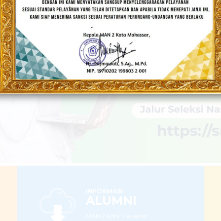
Populis dan Berakhlakul Karimah
LEBIH LANJUT
INFORMASI
ALUMNI
MAN 2 Kota Makassar...