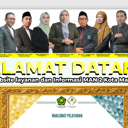
EMAIL
Official@man2kotamak
KABAR MADRASAH
PPID
LAYANAN
Z I
DRASAH UNGGU