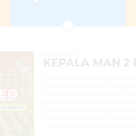
SEPATAH KATA
KEPALA MAN 2
Assalamu’alaikum warahmatullahi wabarakat
Alhamdulillahi rabbil ‘aalamiin, segala puji d
SWT atas limpahan rahmat dan karunia-Nya
kepada Nabi Muhammad SAW, sang telada
Dengan penuh rasa bangga dan syukur, sa
Aliyah Negeri 2 Kota Makassar—sebuah rua
merepresentasikan semangat baru madrasa