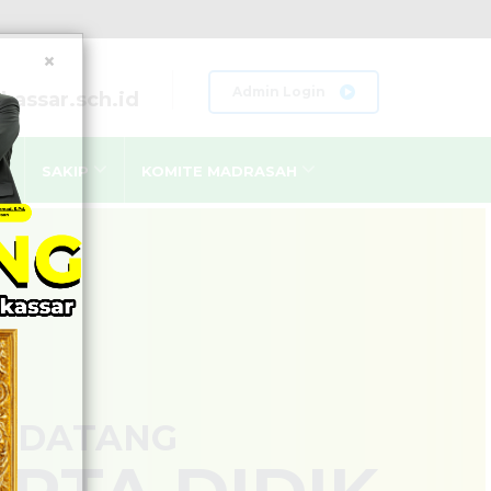
×
Admin Login
assar.sch.id
SAKIP
KOMITE MADRASAH
LAN