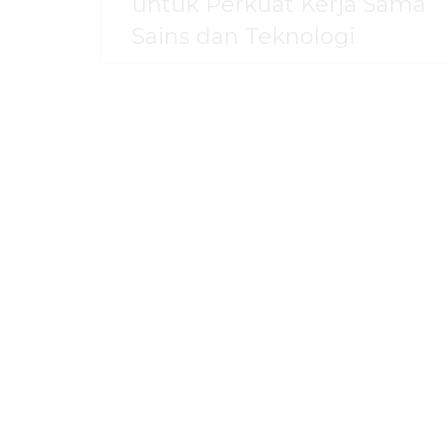
untuk Perkuat Kerja Sama
Sains dan Teknologi
30 Juli 2026
dibaca
51
kali