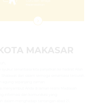
Guru dan Tenaga
Kependidikan
 KOTA MAKASAR
uh,.
an syukur senantiasa kita panjatkan ke hadirat Allah
. Shalawat dan salam semoga senantiasa tercurah
n agung sepanjang zaman.
ya menyambut Anda di laman resmi Madrasah
ng informasi dan komunikasi yang
h dalam menghadapi tantangan abad 21.