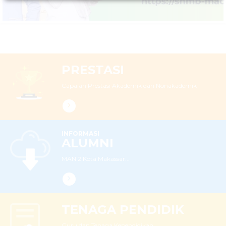
PRESTASI
Capaian Prestasi Akademik dan Nonakademik
INFORMASI
ALUMNI
MAN 2 Kota Makassar...
TENAGA PENDIDIK
Guru dan Tenaga Kependidikan