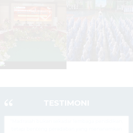
TESTIMONI
r lembaga pendidikan,
"Madrasah hari ini bukan ha
aban yang menanamkan
agama, tapi pusat lahirnya g