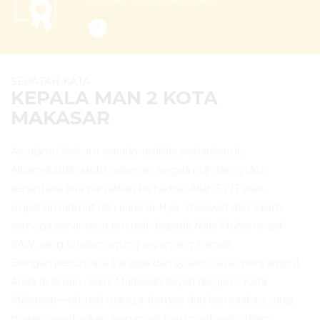
SEPATAH KATA
KEPALA MAN 2 KOTA
MAKASAR
Assalamu’alaikum warahmatullahi wabarakatuh,.
Alhamdulillahi rabbil ‘aalamiin, segala puji dan syukur
senantiasa kita panjatkan ke hadirat Allah SWT atas
limpahan rahmat dan karunia-Nya. Shalawat dan salam
semoga senantiasa tercurah kepada Nabi Muhammad
SAW, sang teladan agung sepanjang zaman.
Dengan penuh rasa bangga dan syukur, saya menyambut
Anda di laman resmi Madrasah Aliyah Negeri 2 Kota
Makassar—sebuah ruang informasi dan komunikasi yang
merepresentasikan semangat baru madrasah dalam