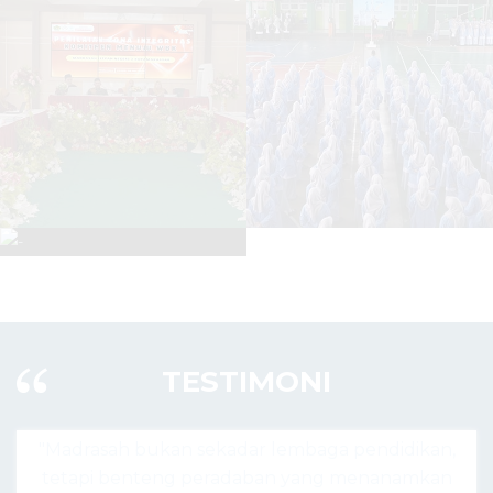
TESTIMONI
endidikan,
"Madrasah hari ini bukan hanya tempat be
enanamkan
agama, tapi pusat lahirnya generasi unggu