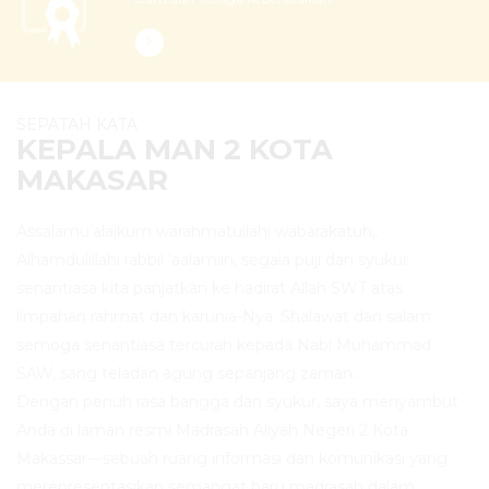
SEPATAH KATA
KEPALA MAN 2 KOTA
MAKASAR
Assalamu’alaikum warahmatullahi wabarakatuh,.
Alhamdulillahi rabbil ‘aalamiin, segala puji dan syukur
senantiasa kita panjatkan ke hadirat Allah SWT atas
limpahan rahmat dan karunia-Nya. Shalawat dan salam
semoga senantiasa tercurah kepada Nabi Muhammad
SAW, sang teladan agung sepanjang zaman.
Dengan penuh rasa bangga dan syukur, saya menyambut
Anda di laman resmi Madrasah Aliyah Negeri 2 Kota
Makassar—sebuah ruang informasi dan komunikasi yang
merepresentasikan semangat baru madrasah dalam