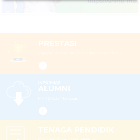
PRESTASI
Capaian Prestasi Akademik dan Nonakademik
INFORMASI
ALUMNI
MAN 2 Kota Makassar...
TENAGA PENDIDIK
Guru dan Tenaga Kependidikan