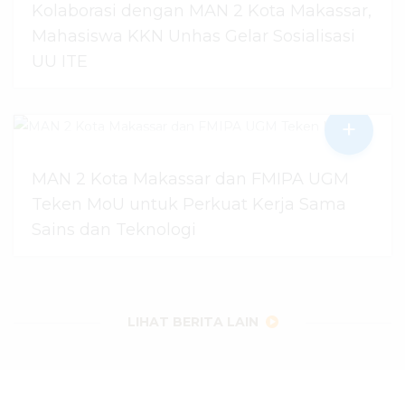
Kolaborasi dengan MAN 2 Kota Makassar,
Mahasiswa KKN Unhas Gelar Sosialisasi
UU ITE
+
06 Agustus 2026
dibaca
23
kali
MAN 2 Kota Makassar dan FMIPA UGM
Teken MoU untuk Perkuat Kerja Sama
Sains dan Teknologi
30 Juli 2026
dibaca
56
kali
LIHAT BERITA LAIN