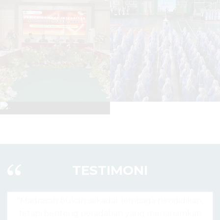
TESTIMONI
r lembaga pendidikan,
"Madrasah hari ini bukan ha
aban yang menanamkan
agama, tapi pusat lahirnya g