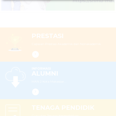
PRESTASI
Capaian Prestasi Akademik dan Nonakademik
INFORMASI
ALUMNI
MAN 2 Kota Makassar...
TENAGA PENDIDIK
Guru dan Tenaga Kependidikan