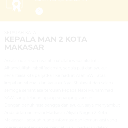
SEPATAH KATA
KEPALA MAN 2 KOTA
MAKASAR
Assalamu’alaikum warahmatullahi wabarakatuh,.
Alhamdulillahi rabbil ‘aalamiin, segala puji dan syukur
senantiasa kita panjatkan ke hadirat Allah SWT atas
limpahan rahmat dan karunia-Nya. Shalawat dan salam
semoga senantiasa tercurah kepada Nabi Muhammad
SAW, sang teladan agung sepanjang zaman.
Dengan penuh rasa bangga dan syukur, saya menyambut
Anda di laman resmi Madrasah Aliyah Negeri 2 Kota
Makassar—sebuah ruang informasi dan komunikasi yang
merepresentasikan semangat baru madrasah dalam