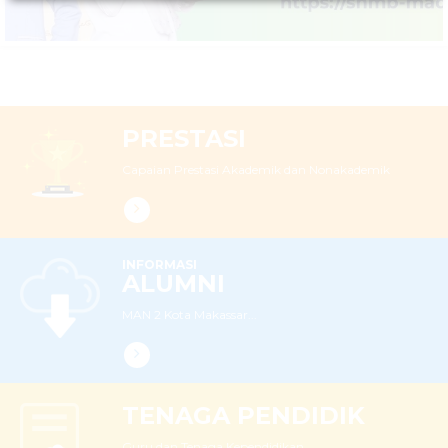
PRESTASI
Capaian Prestasi Akademik dan Nonakademik
INFORMASI
ALUMNI
MAN 2 Kota Makassar...
TENAGA PENDIDIK
Guru dan Tenaga Kependidikan