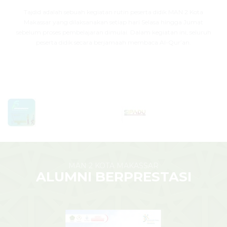
Tajdid adalah sebuah kegiatan rutin peserta didik MAN 2 Kota
Makassar yang dilaksanakan setiap hari Selasa hingga Jumat
sebelum proses pembelajaran dimulai. Dalam kegiatan ini, seluruh
peserta didik secara berjamaah membaca Al-Qur’an.
MAN 2 KOTA MAKASSAR
ALUMNI BERPRESTASI