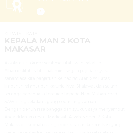
SEPATAH KATA
KEPALA MAN 2 KOTA
MAKASAR
Assalamu’alaikum warahmatullahi wabarakatuh,.
Alhamdulillahi rabbil ‘aalamiin, segala puji dan syukur
senantiasa kita panjatkan ke hadirat Allah SWT atas
limpahan rahmat dan karunia-Nya. Shalawat dan salam
semoga senantiasa tercurah kepada Nabi Muhammad
SAW, sang teladan agung sepanjang zaman.
Dengan penuh rasa bangga dan syukur, saya menyambut
Anda di laman resmi Madrasah Aliyah Negeri 2 Kota
Makassar—sebuah ruang informasi dan komunikasi yang
merepresentasikan semangat baru madrasah dalam