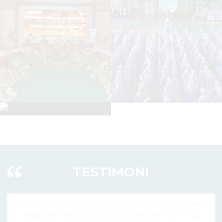
TESTIMONI
 lembaga pendidikan,
"Madrasah hari ini bukan hany
ban yang menanamkan
agama, tapi pusat lahirnya gen