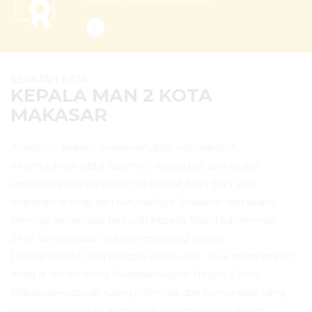
SEPATAH KATA
KEPALA MAN 2 KOTA
MAKASAR
Assalamu’alaikum warahmatullahi wabarakatuh,.
Alhamdulillahi rabbil ‘aalamiin, segala puji dan syukur
senantiasa kita panjatkan ke hadirat Allah SWT atas
limpahan rahmat dan karunia-Nya. Shalawat dan salam
semoga senantiasa tercurah kepada Nabi Muhammad
SAW, sang teladan agung sepanjang zaman.
Dengan penuh rasa bangga dan syukur, saya menyambut
Anda di laman resmi Madrasah Aliyah Negeri 2 Kota
Makassar—sebuah ruang informasi dan komunikasi yang
merepresentasikan semangat baru madrasah dalam