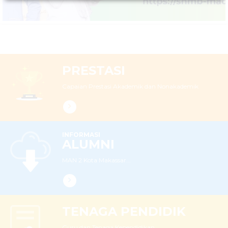
PRESTASI
Capaian Prestasi Akademik dan Nonakademik
INFORMASI
ALUMNI
MAN 2 Kota Makassar...
TENAGA PENDIDIK
Guru dan Tenaga Kependidikan