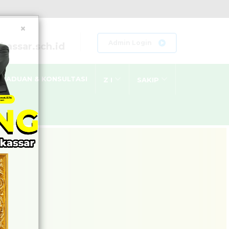
×
Admin Login
assar.sch.id
GADUAN & KONSULTASI
Z I
SAKIP