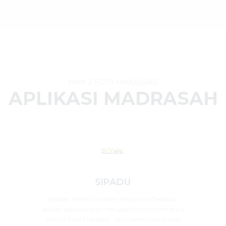
MAN 2 KOTA MAKASSAR
APLIKASI MADRASAH
SIPADU
Aplikasi SIPADU (Sistem Pelayanan Terpadu)
adalah aplikasi yang merupakan karya tim guru
MAN 2 Kota Makassar . Yang bertujuan untuk