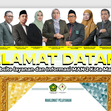
EMAIL
Official@man2kotamak
PEN
KABAR MADRASAH
PPID
LAYANAN