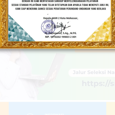
DRASAH UNGGU
Populis dan Berakhlakul Karimah
LEBIH LANJUT
INFORMASI