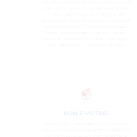
MAN 2 Kota Makassar yang memuat prestasi yang
di raih maupun aturan yang tidak di taati, Aplikasi
ini memudahkan para guru melihat grafik
perkembangan karakter peserta didik yang positif
maupun yang negatif, karena memuat rekapan
harian, pekanan, bulanan maupun tahunan,
Aplikasi ini bisa di akses oleh semua, baik peserta
didik, orang tua, guru dan kepala Madrasah.
M2M E-VOTING
Aplikasi M2M E-Voting adalah salah satu inovasi
terbaru yang bertujuan untuk memudahkan dan
mempercepat proses pemilihan di MAN 2 Kota