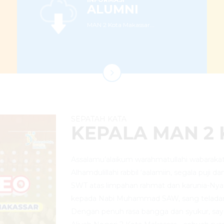
ALUMNI
MAN 2 Kota Makassar...
SEPATAH KATA
KEPALA MAN 2
Assalamu’alaikum warahmatullahi wabarakat
Alhamdulillahi rabbil ‘aalamiin, segala puji d
SWT atas limpahan rahmat dan karunia-Nya
kepada Nabi Muhammad SAW, sang telada
Dengan penuh rasa bangga dan syukur, sa