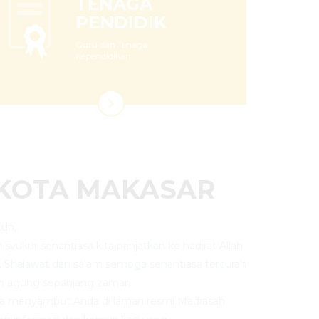
TENAGA
PENDIDIK
Guru dan Tenaga
Kependidikan
 KOTA MAKASAR
uh,.
an syukur senantiasa kita panjatkan ke hadirat Allah
. Shalawat dan salam semoga senantiasa tercurah
n agung sepanjang zaman.
ya menyambut Anda di laman resmi Madrasah