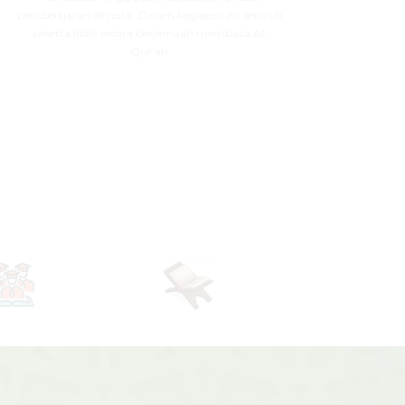
pembelajaran dimulai. Dalam kegiatan ini, seluruh
peserta didik secara berjamaah membaca Al-
Qur’an.