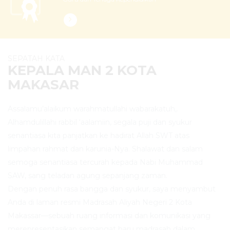
SEPATAH KATA
KEPALA MAN 2 KOTA
MAKASAR
Assalamu’alaikum warahmatullahi wabarakatuh,.
Alhamdulillahi rabbil ‘aalamiin, segala puji dan syukur
senantiasa kita panjatkan ke hadirat Allah SWT atas
limpahan rahmat dan karunia-Nya. Shalawat dan salam
semoga senantiasa tercurah kepada Nabi Muhammad
SAW, sang teladan agung sepanjang zaman.
Dengan penuh rasa bangga dan syukur, saya menyambut
Anda di laman resmi Madrasah Aliyah Negeri 2 Kota
Makassar—sebuah ruang informasi dan komunikasi yang
merepresentasikan semangat baru madrasah dalam