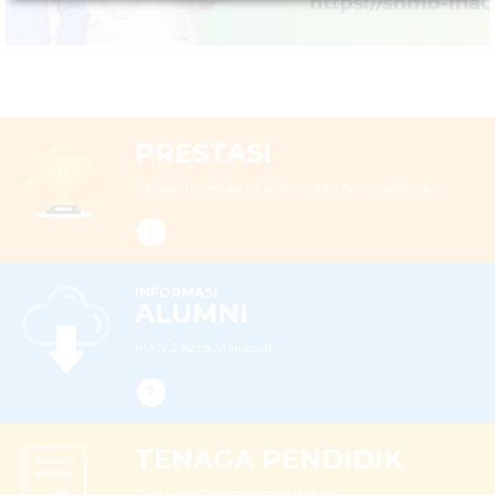
PRESTASI
Capaian Prestasi Akademik dan Nonakademik
INFORMASI
ALUMNI
MAN 2 Kota Makassar...
TENAGA PENDIDIK
Guru dan Tenaga Kependidikan