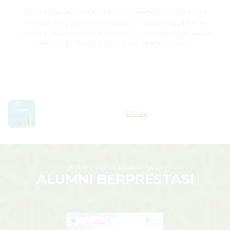
Tajdid adalah sebuah kegiatan rutin peserta didik MAN 2 Kota
Makassar yang dilaksanakan setiap hari Selasa hingga Jumat
sebelum proses pembelajaran dimulai. Dalam kegiatan ini, seluruh
peserta didik secara berjamaah membaca Al-Qur’an.
MAN 2 KOTA MAKASSAR
ALUMNI BERPRESTASI