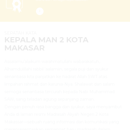
SEPATAH KATA
KEPALA MAN 2 KOTA
MAKASAR
Assalamu’alaikum warahmatullahi wabarakatuh,.
Alhamdulillahi rabbil ‘aalamiin, segala puji dan syukur
senantiasa kita panjatkan ke hadirat Allah SWT atas
limpahan rahmat dan karunia-Nya. Shalawat dan salam
semoga senantiasa tercurah kepada Nabi Muhammad
SAW, sang teladan agung sepanjang zaman.
Dengan penuh rasa bangga dan syukur, saya menyambut
Anda di laman resmi Madrasah Aliyah Negeri 2 Kota
Makassar—sebuah ruang informasi dan komunikasi yang
merepresentasikan semangat baru madrasah dalam