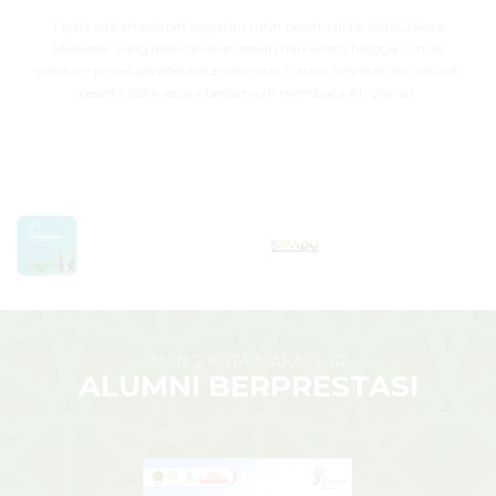
Tajdid adalah sebuah kegiatan rutin peserta didik MAN 2 Kota
Makassar yang dilaksanakan setiap hari Selasa hingga Jumat
sebelum proses pembelajaran dimulai. Dalam kegiatan ini, seluruh
peserta didik secara berjamaah membaca Al-Qur’an.
MAN 2 KOTA MAKASSAR
ALUMNI BERPRESTASI