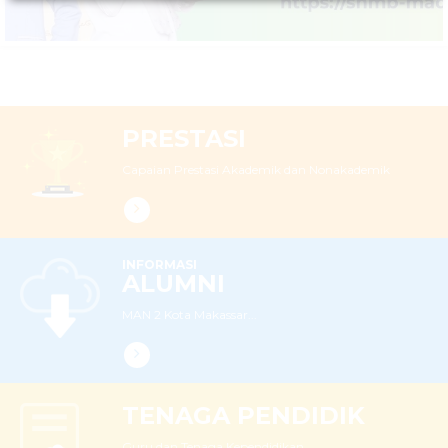
LEBIH LANJUT
PRESTASI
Capaian Prestasi Akademik dan Nonakademik
INFORMASI
ALUMNI
MAN 2 Kota Makassar...
TENAGA PENDIDIK
Guru dan Tenaga Kependidikan