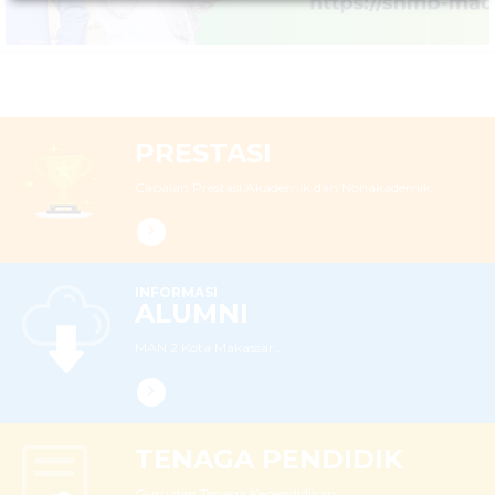
LEBIH LANJUT
PRESTASI
Capaian Prestasi Akademik dan Nonakademik
INFORMASI
ALUMNI
MAN 2 Kota Makassar...
TENAGA PENDIDIK
Guru dan Tenaga Kependidikan