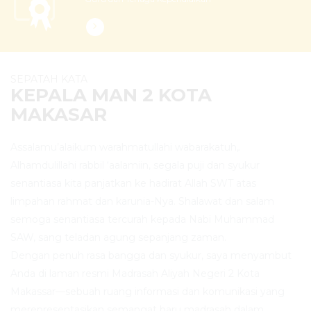
SEPATAH KATA
KEPALA MAN 2 KOTA
MAKASAR
Assalamu’alaikum warahmatullahi wabarakatuh,.
Alhamdulillahi rabbil ‘aalamiin, segala puji dan syukur
senantiasa kita panjatkan ke hadirat Allah SWT atas
limpahan rahmat dan karunia-Nya. Shalawat dan salam
semoga senantiasa tercurah kepada Nabi Muhammad
SAW, sang teladan agung sepanjang zaman.
Dengan penuh rasa bangga dan syukur, saya menyambut
Anda di laman resmi Madrasah Aliyah Negeri 2 Kota
Makassar—sebuah ruang informasi dan komunikasi yang
merepresentasikan semangat baru madrasah dalam