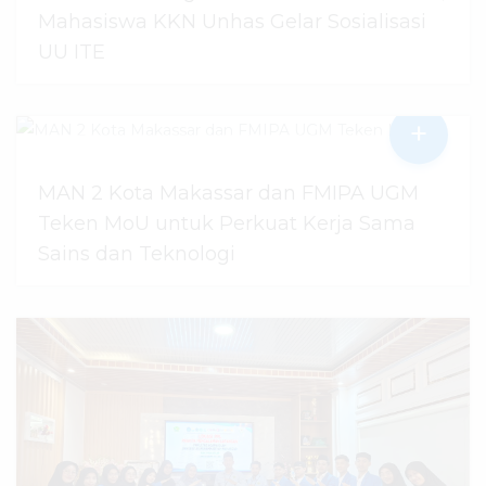
Mahasiswa KKN Unhas Gelar Sosialisasi
UU ITE
+
06 Agustus 2026
dibaca
5
kali
MAN 2 Kota Makassar dan FMIPA UGM
Teken MoU untuk Perkuat Kerja Sama
Sains dan Teknologi
30 Juli 2026
dibaca
53
kali