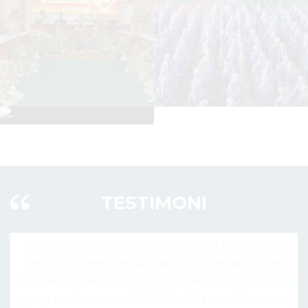
TESTIMONI
adar lembaga pendidikan,
"Madrasah hari ini bukan
radaban yang menanamkan
agama, tapi pusat lahirny
tas. Di sanalah lahir generasi
siap bersaing secara global,
ntelektual dan mulia secara
nilai keislaman da