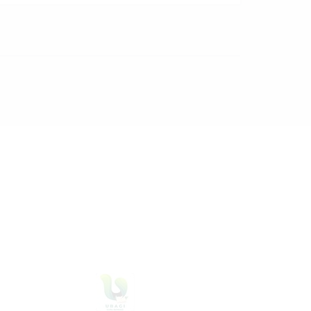
06 Agustus 2026
dibaca
14
kali