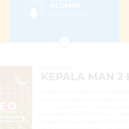
ALUMNI
MAN 2 Kota Makassar...
SEPATAH KATA
KEPALA MAN 2
Assalamu’alaikum warahmatullahi wabarakat
Alhamdulillahi rabbil ‘aalamiin, segala puji d
SWT atas limpahan rahmat dan karunia-Nya
kepada Nabi Muhammad SAW, sang telada
Dengan penuh rasa bangga dan syukur, sa