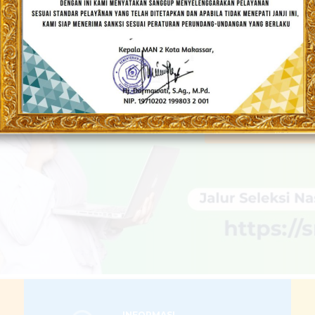
DRASAH UNGGU
Populis dan Berakhlakul Karimah
LEBIH LANJUT
INFORMASI