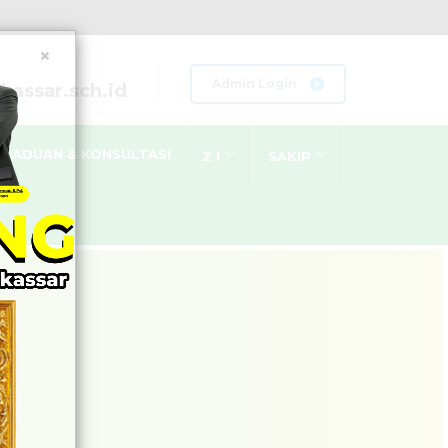
×
Admin Login
assar.sch.id
GADUAN & KONSULTASI
Z I
SAKIP