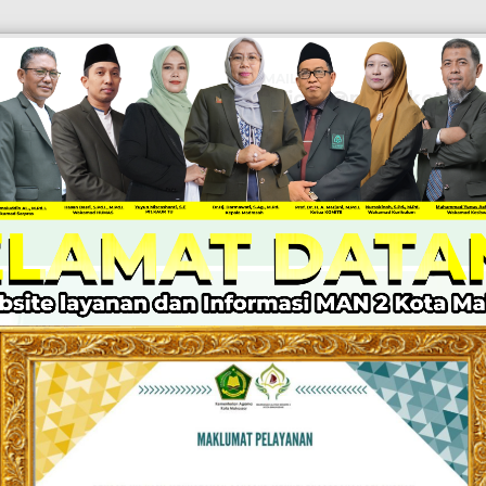
EMAIL
Official@man2kotamak
PEN
KABAR MADRASAH
PPID
LAYANAN