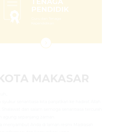
TENAGA
PENDIDIK
Guru dan Tenaga
Kependidikan
 KOTA MAKASAR
uh,.
an syukur senantiasa kita panjatkan ke hadirat Allah
. Shalawat dan salam semoga senantiasa tercurah
n agung sepanjang zaman.
ya menyambut Anda di laman resmi Madrasah