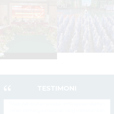
TESTIMONI
didikan,
"Madrasah hari ini bukan hanya tempat bela
anamkan
agama, tapi pusat lahirnya generasi unggul 