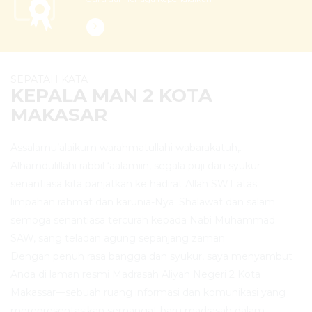
SEPATAH KATA
KEPALA MAN 2 KOTA
MAKASAR
Assalamu’alaikum warahmatullahi wabarakatuh,.
Alhamdulillahi rabbil ‘aalamiin, segala puji dan syukur
senantiasa kita panjatkan ke hadirat Allah SWT atas
limpahan rahmat dan karunia-Nya. Shalawat dan salam
semoga senantiasa tercurah kepada Nabi Muhammad
SAW, sang teladan agung sepanjang zaman.
Dengan penuh rasa bangga dan syukur, saya menyambut
Anda di laman resmi Madrasah Aliyah Negeri 2 Kota
Makassar—sebuah ruang informasi dan komunikasi yang
merepresentasikan semangat baru madrasah dalam