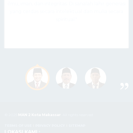
r generasi
siap bersaing secara global, berakar kuat pada n
a secara
nilai keislaman dan kebangsaan."
— H. Ali Yafid, S.Ag., M.Pd.I
A
© 2025
MAN 2 Kota Makassar
. All rights reserved
TERMS OF USE
PRIVACY POLICY
SITEMAP
LOKASI KAMI :