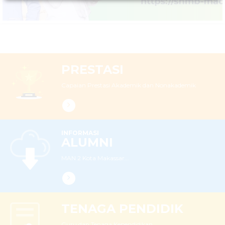
PRESTASI
Capaian Prestasi Akademik dan Nonakademik
INFORMASI
ALUMNI
MAN 2 Kota Makassar...
TENAGA PENDIDIK
Guru dan Tenaga Kependidikan