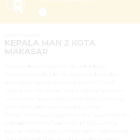
SEPATAH KATA
KEPALA MAN 2 KOTA
MAKASAR
Assalamu’alaikum warahmatullahi wabarakatuh,.
Alhamdulillahi rabbil ‘aalamiin, segala puji dan syukur
senantiasa kita panjatkan ke hadirat Allah SWT atas
limpahan rahmat dan karunia-Nya. Shalawat dan salam
semoga senantiasa tercurah kepada Nabi Muhammad
SAW, sang teladan agung sepanjang zaman.
Dengan penuh rasa bangga dan syukur, saya menyambut
Anda di laman resmi Madrasah Aliyah Negeri 2 Kota
Makassar—sebuah ruang informasi dan komunikasi yang
merepresentasikan semangat baru madrasah dalam