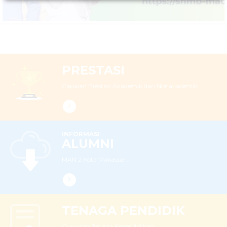
PRESTASI
Capaian Prestasi Akademik dan Nonakademik
INFORMASI
ALUMNI
MAN 2 Kota Makassar...
TENAGA PENDIDIK
Guru dan Tenaga Kependidikan