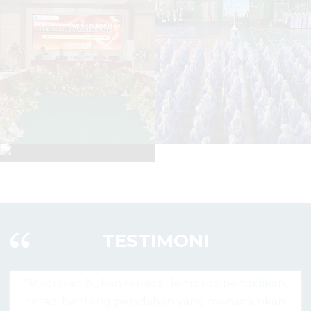
TESTIMONI
dar lembaga pendidikan,
"Madrasah hari ini bukan h
daban yang menanamkan
agama, tapi pusat lahirnya 