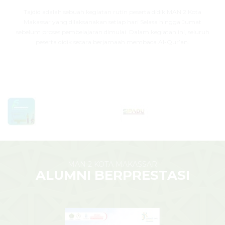
Tajdid adalah sebuah kegiatan rutin peserta didik MAN 2 Kota
Makassar yang dilaksanakan setiap hari Selasa hingga Jumat
sebelum proses pembelajaran dimulai. Dalam kegiatan ini, seluruh
peserta didik secara berjamaah membaca Al-Qur’an.
MAN 2 KOTA MAKASSAR
ALUMNI BERPRESTASI