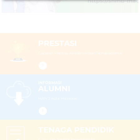
PRESTASI
Capaian Prestasi Akademik dan Nonakademik
INFORMASI
ALUMNI
MAN 2 Kota Makassar...
TENAGA PENDIDIK
Guru dan Tenaga Kependidikan