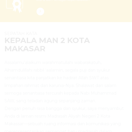
SEPATAH KATA
KEPALA MAN 2 KOTA
MAKASAR
Assalamu’alaikum warahmatullahi wabarakatuh,.
Alhamdulillahi rabbil ‘aalamiin, segala puji dan syukur
senantiasa kita panjatkan ke hadirat Allah SWT atas
limpahan rahmat dan karunia-Nya. Shalawat dan salam
semoga senantiasa tercurah kepada Nabi Muhammad
SAW, sang teladan agung sepanjang zaman.
Dengan penuh rasa bangga dan syukur, saya menyambut
Anda di laman resmi Madrasah Aliyah Negeri 2 Kota
Makassar—sebuah ruang informasi dan komunikasi yang
merepresentasikan semangat baru madrasah dalam