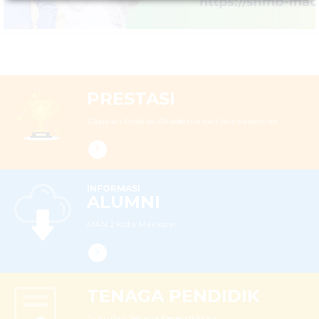
PRESTASI
Capaian Prestasi Akademik dan Nonakademik
INFORMASI
ALUMNI
MAN 2 Kota Makassar...
TENAGA PENDIDIK
Guru dan Tenaga Kependidikan