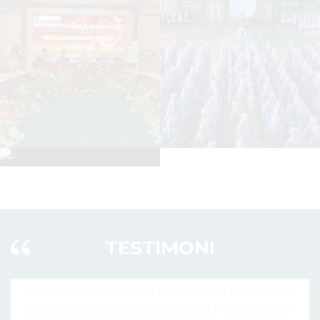
TESTIMONI
 lembaga pendidikan,
"Madrasah hari ini bukan hany
ban yang menanamkan
agama, tapi pusat lahirnya gen