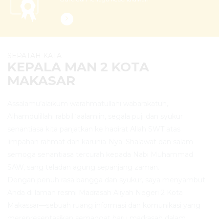
SEPATAH KATA
KEPALA MAN 2 KOTA
MAKASAR
Assalamu’alaikum warahmatullahi wabarakatuh,.
Alhamdulillahi rabbil ‘aalamiin, segala puji dan syukur
senantiasa kita panjatkan ke hadirat Allah SWT atas
limpahan rahmat dan karunia-Nya. Shalawat dan salam
semoga senantiasa tercurah kepada Nabi Muhammad
SAW, sang teladan agung sepanjang zaman.
Dengan penuh rasa bangga dan syukur, saya menyambut
Anda di laman resmi Madrasah Aliyah Negeri 2 Kota
Makassar—sebuah ruang informasi dan komunikasi yang
merepresentasikan semangat baru madrasah dalam