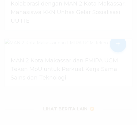
Kolaborasi dengan MAN 2 Kota Makassar,
Mahasiswa KKN Unhas Gelar Sosialisasi
UU ITE
+
06 Agustus 2026
dibaca
23
kali
MAN 2 Kota Makassar dan FMIPA UGM
Teken MoU untuk Perkuat Kerja Sama
Sains dan Teknologi
30 Juli 2026
dibaca
56
kali
LIHAT BERITA LAIN