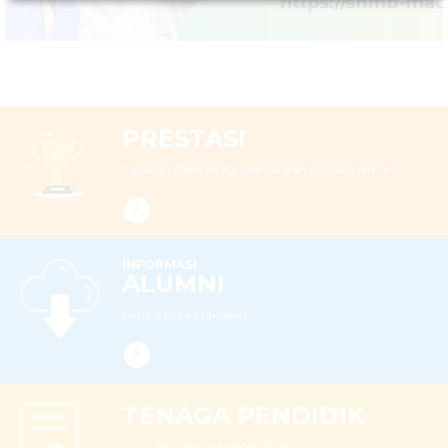
PRESTASI
Capaian Prestasi Akademik dan Nonakademik
INFORMASI
ALUMNI
MAN 2 Kota Makassar...
TENAGA PENDIDIK
Guru dan Tenaga Kependidikan