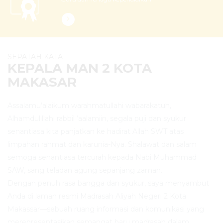
SEPATAH KATA
KEPALA MAN 2 KOTA
MAKASAR
Assalamu’alaikum warahmatullahi wabarakatuh,.
Alhamdulillahi rabbil ‘aalamiin, segala puji dan syukur
senantiasa kita panjatkan ke hadirat Allah SWT atas
limpahan rahmat dan karunia-Nya. Shalawat dan salam
semoga senantiasa tercurah kepada Nabi Muhammad
SAW, sang teladan agung sepanjang zaman.
Dengan penuh rasa bangga dan syukur, saya menyambut
Anda di laman resmi Madrasah Aliyah Negeri 2 Kota
Makassar—sebuah ruang informasi dan komunikasi yang
merepresentasikan semangat baru madrasah dalam