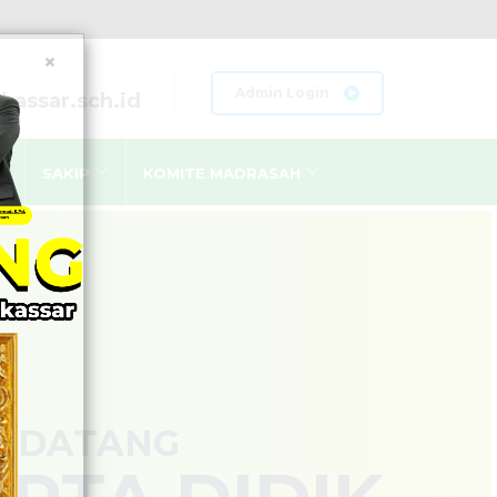
×
Admin Login
assar.sch.id
SAKIP
KOMITE MADRASAH
LAN