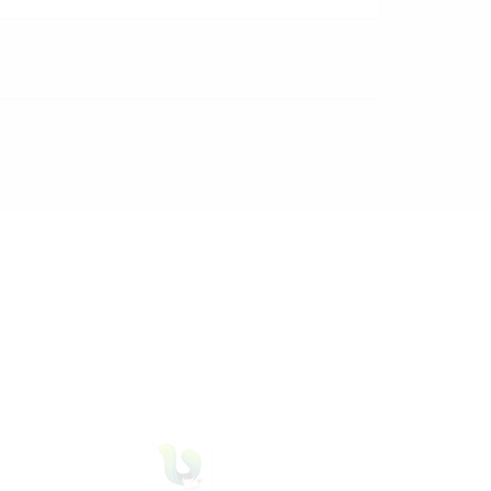
29 Juli 2026
dibaca
32
kali