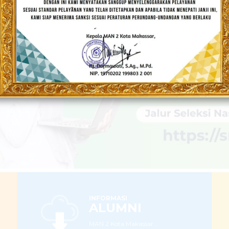
Populis dan Berakhlakul Karimah
LEBIH LANJUT
INFORMASI
ALUMNI
MAN 2 Kota Makassar...