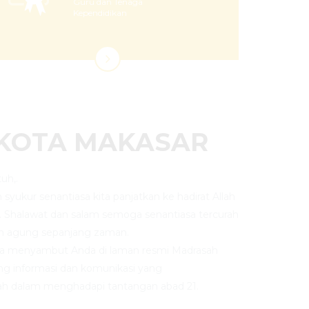
Guru dan Tenaga
Kependidikan
 KOTA MAKASAR
uh,.
an syukur senantiasa kita panjatkan ke hadirat Allah
. Shalawat dan salam semoga senantiasa tercurah
n agung sepanjang zaman.
ya menyambut Anda di laman resmi Madrasah
ng informasi dan komunikasi yang
h dalam menghadapi tantangan abad 21.