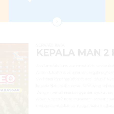
SEPATAH KATA
KEPALA MAN 2
Assalamu’alaikum warahmatullahi wabarakat
Alhamdulillahi rabbil ‘aalamiin, segala puji d
SWT atas limpahan rahmat dan karunia-Nya
kepada Nabi Muhammad SAW, sang telada
Dengan penuh rasa bangga dan syukur, sa
Aliyah Negeri 2 Kota Makassar—sebuah rua
merepresentasikan semangat baru madrasa