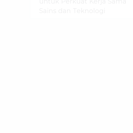
untuk Perkuat Kerja Sama
Sains dan Teknologi
30 Juli 2026
dibaca
51
kali