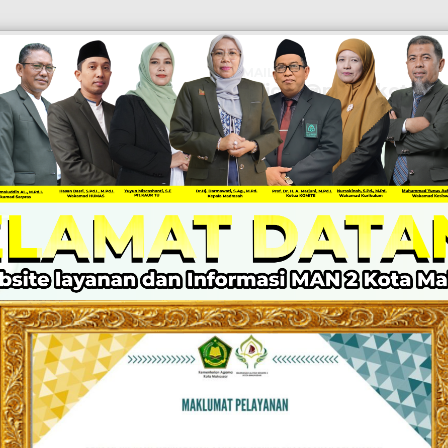
EMAIL
Official@man2kotamak
KABAR MADRASAH
PPID
LAYANAN
Z I
DRASAH UNGGU