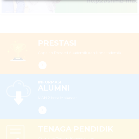
PRESTASI
Capaian Prestasi Akademik dan Nonakademik
INFORMASI
ALUMNI
MAN 2 Kota Makassar...
TENAGA PENDIDIK
Guru dan Tenaga Kependidikan