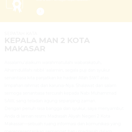
SEPATAH KATA
KEPALA MAN 2 KOTA
MAKASAR
Assalamu’alaikum warahmatullahi wabarakatuh,.
Alhamdulillahi rabbil ‘aalamiin, segala puji dan syukur
senantiasa kita panjatkan ke hadirat Allah SWT atas
limpahan rahmat dan karunia-Nya. Shalawat dan salam
semoga senantiasa tercurah kepada Nabi Muhammad
SAW, sang teladan agung sepanjang zaman.
Dengan penuh rasa bangga dan syukur, saya menyambut
Anda di laman resmi Madrasah Aliyah Negeri 2 Kota
Makassar—sebuah ruang informasi dan komunikasi yang
merepresentasikan semangat baru madrasah dalam