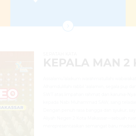
SEPATAH KATA
KEPALA MAN 2
Assalamu’alaikum warahmatullahi wabarakat
Alhamdulillahi rabbil ‘aalamiin, segala puji d
SWT atas limpahan rahmat dan karunia-Nya
kepada Nabi Muhammad SAW, sang telada
Dengan penuh rasa bangga dan syukur, sa
Aliyah Negeri 2 Kota Makassar—sebuah rua
merepresentasikan semangat baru madrasa