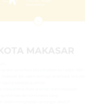
Guru dan Tenaga
Kependidikan
 KOTA MAKASAR
uh,.
an syukur senantiasa kita panjatkan ke hadirat Allah
. Shalawat dan salam semoga senantiasa tercurah
n agung sepanjang zaman.
ya menyambut Anda di laman resmi Madrasah
ng informasi dan komunikasi yang
h dalam menghadapi tantangan abad 21.