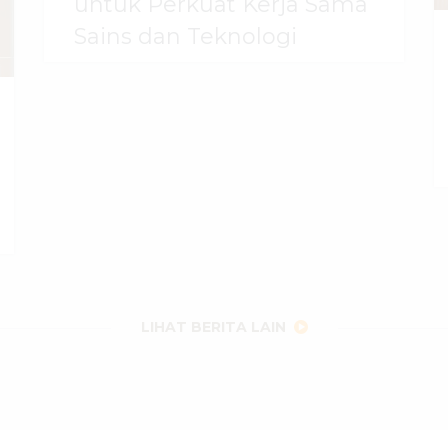
untuk Perkuat Kerja Sama
Sains dan Teknologi
30 Juli 2026
dibaca
53
kali
LIHAT BERITA LAIN