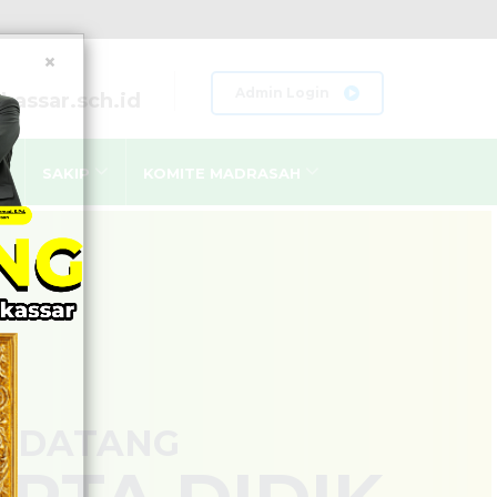
×
Admin Login
assar.sch.id
SAKIP
KOMITE MADRASAH
LAN