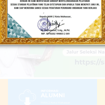
Populis dan Berakhlakul Karimah
LEBIH LANJUT
INFORMASI
ALUMNI
MAN 2 Kota Makassar...