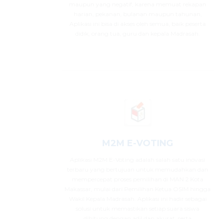
maupun yang negatif, karena memuat rekapan
harian, pekanan, bulanan maupun tahunan,
Aplikasi ini bisa di akses oleh semua, baik peserta
didik, orang tua, guru dan kepala Madrasah.
M2M E-VOTING
Aplikasi M2M E-Voting adalah salah satu inovasi
terbaru yang bertujuan untuk memudahkan dan
mempercepat proses pemilihan di MAN 2 Kota
Makassar, mulai dari Pemilihan Ketua OSIM hingga
Wakil Kepala Madrasah. Aplikasi ini hadir sebagai
solusi untuk memastikan setiap suara siswa
dihitung dengan adil dan akurat, serta