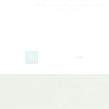
memudahkan proses pemilihan dengan beberapa
langkah sederhana.