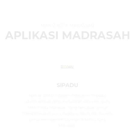
MAN 2 KOTA MAKASSAR
APLIKASI MADRASAH
SIPADU
Aplikasi SIPADU (Sistem Pelayanan Terpadu)
adalah aplikasi yang merupakan karya tim guru
MAN 2 Kota Makassar . Yang bertujuan untuk
mempermudah Guru, Pegawai, Siswa, dan Alumni
untuk memperoleh Layanan di MAN 2 Kota
Makassar.