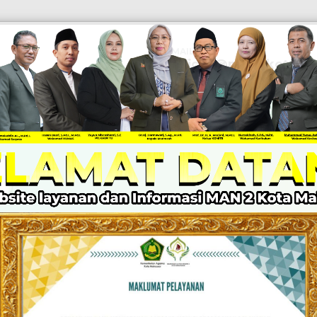
EMAIL
Official@man2kotamak
KABAR MADRASAH
PPID
LAYANAN
Z I
DRASAH UNGGU