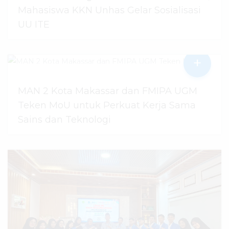
Mahasiswa KKN Unhas Gelar Sosialisasi
UU ITE
+
06 Agustus 2026
dibaca
2
kali
MAN 2 Kota Makassar dan FMIPA UGM
Teken MoU untuk Perkuat Kerja Sama
Sains dan Teknologi
30 Juli 2026
dibaca
53
kali