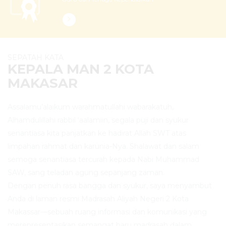
SEPATAH KATA
KEPALA MAN 2 KOTA
MAKASAR
Assalamu’alaikum warahmatullahi wabarakatuh,.
Alhamdulillahi rabbil ‘aalamiin, segala puji dan syukur
senantiasa kita panjatkan ke hadirat Allah SWT atas
limpahan rahmat dan karunia-Nya. Shalawat dan salam
semoga senantiasa tercurah kepada Nabi Muhammad
SAW, sang teladan agung sepanjang zaman.
Dengan penuh rasa bangga dan syukur, saya menyambut
Anda di laman resmi Madrasah Aliyah Negeri 2 Kota
Makassar—sebuah ruang informasi dan komunikasi yang
merepresentasikan semangat baru madrasah dalam