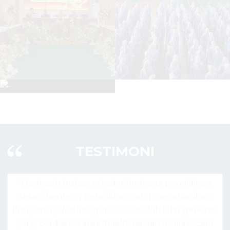
TESTIMONI
n sekadar lembaga pendidikan,
"Madrasah hari ini b
g peradaban yang menanamkan
agama, tapi pusat lah
tegritas. Di sanalah lahir generasi
siap bersaing secara glo
ra intelektual dan mulia secara
nilai keislam