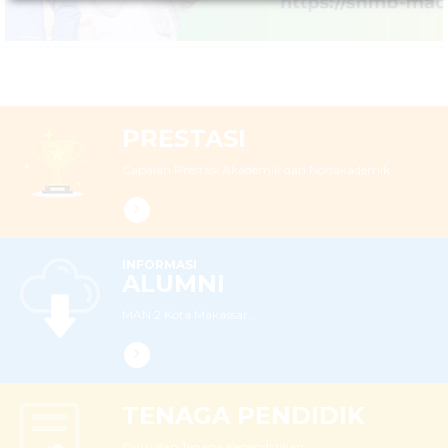
LEBIH LANJUT
PRESTASI
Capaian Prestasi Akademik dan Nonakademik
INFORMASI
ALUMNI
MAN 2 Kota Makassar...
TENAGA PENDIDIK
Guru dan Tenaga Kependidikan