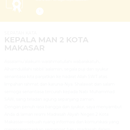
SEPATAH KATA
KEPALA MAN 2 KOTA
MAKASAR
Assalamu’alaikum warahmatullahi wabarakatuh,.
Alhamdulillahi rabbil ‘aalamiin, segala puji dan syukur
senantiasa kita panjatkan ke hadirat Allah SWT atas
limpahan rahmat dan karunia-Nya. Shalawat dan salam
semoga senantiasa tercurah kepada Nabi Muhammad
SAW, sang teladan agung sepanjang zaman.
Dengan penuh rasa bangga dan syukur, saya menyambut
Anda di laman resmi Madrasah Aliyah Negeri 2 Kota
Makassar—sebuah ruang informasi dan komunikasi yang
merepresentasikan semangat baru madrasah dalam