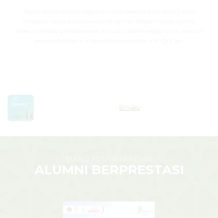
Tajdid adalah sebuah kegiatan rutin peserta didik MAN 2 Kota
Makassar yang dilaksanakan setiap hari Selasa hingga Jumat
sebelum proses pembelajaran dimulai. Dalam kegiatan ini, seluruh
peserta didik secara berjamaah membaca Al-Qur’an.
MAN 2 KOTA MAKASSAR
ALUMNI BERPRESTASI