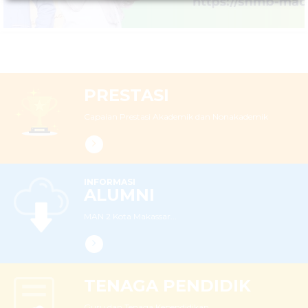
PRESTASI
Capaian Prestasi Akademik dan Nonakademik
INFORMASI
ALUMNI
MAN 2 Kota Makassar...
TENAGA PENDIDIK
Guru dan Tenaga Kependidikan