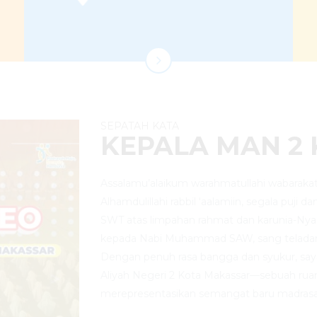
SEPATAH KATA
KEPALA MAN 2
Assalamu’alaikum warahmatullahi wabarakat
Alhamdulillahi rabbil ‘aalamiin, segala puji d
SWT atas limpahan rahmat dan karunia-Nya
kepada Nabi Muhammad SAW, sang telada
Dengan penuh rasa bangga dan syukur, sa
Aliyah Negeri 2 Kota Makassar—sebuah rua
merepresentasikan semangat baru madrasa