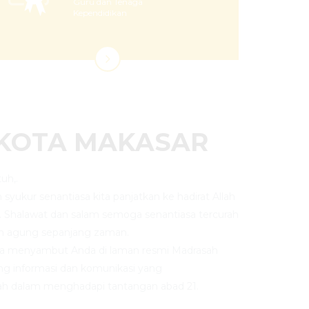
Guru dan Tenaga
Kependidikan
 KOTA MAKASAR
uh,.
an syukur senantiasa kita panjatkan ke hadirat Allah
. Shalawat dan salam semoga senantiasa tercurah
n agung sepanjang zaman.
ya menyambut Anda di laman resmi Madrasah
ng informasi dan komunikasi yang
h dalam menghadapi tantangan abad 21.