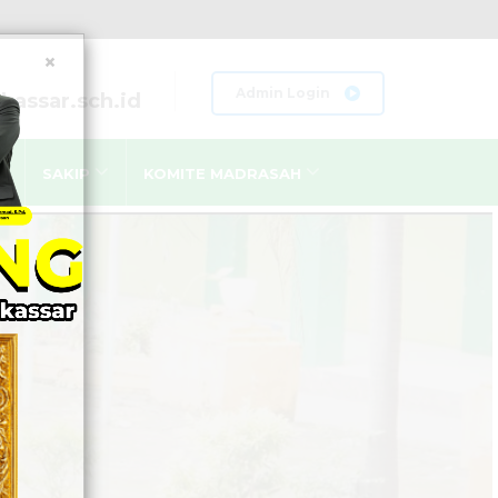
×
Admin Login
assar.sch.id
SAKIP
KOMITE MADRASAH
LAN