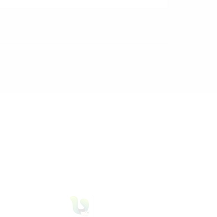
29 Juli 2026
dibaca
32
kali