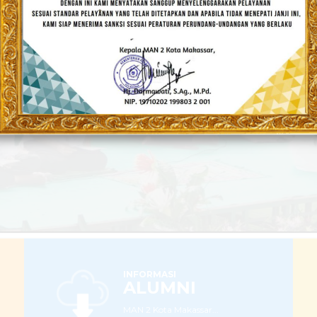
Populis dan Berakhlakul Karimah
LEBIH LANJUT
INFORMASI
ALUMNI
MAN 2 Kota Makassar...