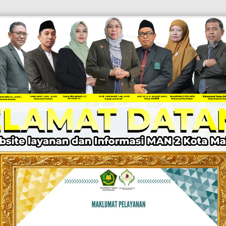
EMAIL
Official@man2kotamak
KABAR MADRASAH
PPID
LAYANAN
Z I
DRASAH UNGGU