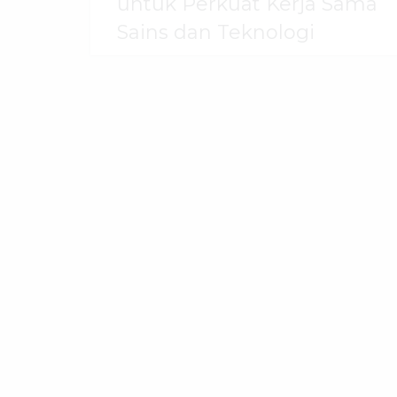
untuk Perkuat Kerja Sama
Sains dan Teknologi
30 Juli 2026
dibaca
51
kali