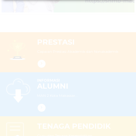
PRESTASI
Capaian Prestasi Akademik dan Nonakademik
INFORMASI
ALUMNI
MAN 2 Kota Makassar...
TENAGA PENDIDIK
Guru dan Tenaga Kependidikan