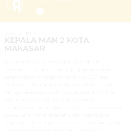
SEPATAH KATA
KEPALA MAN 2 KOTA
MAKASAR
Assalamu’alaikum warahmatullahi wabarakatuh,.
Alhamdulillahi rabbil ‘aalamiin, segala puji dan syukur
senantiasa kita panjatkan ke hadirat Allah SWT atas
limpahan rahmat dan karunia-Nya. Shalawat dan salam
semoga senantiasa tercurah kepada Nabi Muhammad
SAW, sang teladan agung sepanjang zaman.
Dengan penuh rasa bangga dan syukur, saya menyambut
Anda di laman resmi Madrasah Aliyah Negeri 2 Kota
Makassar—sebuah ruang informasi dan komunikasi yang
merepresentasikan semangat baru madrasah dalam