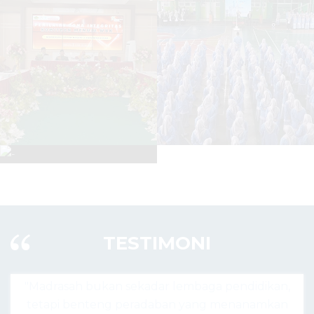
TESTIMONI
 lembaga pendidikan,
"Madrasah hari ini bukan hany
ban yang menanamkan
agama, tapi pusat lahirnya gen