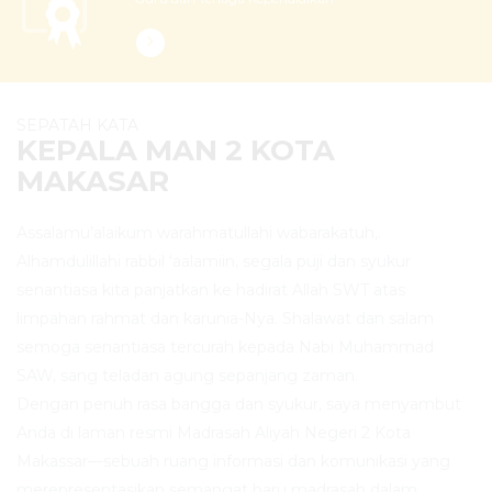
SEPATAH KATA
KEPALA MAN 2 KOTA
MAKASAR
Assalamu’alaikum warahmatullahi wabarakatuh,.
Alhamdulillahi rabbil ‘aalamiin, segala puji dan syukur
senantiasa kita panjatkan ke hadirat Allah SWT atas
limpahan rahmat dan karunia-Nya. Shalawat dan salam
semoga senantiasa tercurah kepada Nabi Muhammad
SAW, sang teladan agung sepanjang zaman.
Dengan penuh rasa bangga dan syukur, saya menyambut
Anda di laman resmi Madrasah Aliyah Negeri 2 Kota
Makassar—sebuah ruang informasi dan komunikasi yang
merepresentasikan semangat baru madrasah dalam