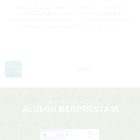
Tajdid adalah sebuah kegiatan rutin peserta didik MAN 2 Kota
Makassar yang dilaksanakan setiap hari Selasa hingga Jumat
sebelum proses pembelajaran dimulai. Dalam kegiatan ini, seluruh
peserta didik secara berjamaah membaca Al-Qur’an.
MAN 2 KOTA MAKASSAR
ALUMNI BERPRESTASI