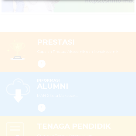
PRESTASI
Capaian Prestasi Akademik dan Nonakademik
INFORMASI
ALUMNI
MAN 2 Kota Makassar...
TENAGA PENDIDIK
Guru dan Tenaga Kependidikan