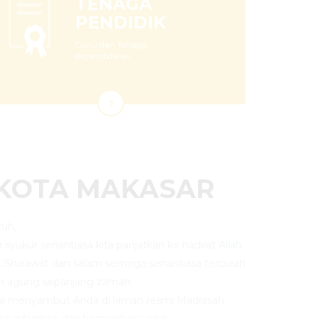
TENAGA
PENDIDIK
Guru dan Tenaga
Kependidikan
 KOTA MAKASAR
uh,.
an syukur senantiasa kita panjatkan ke hadirat Allah
. Shalawat dan salam semoga senantiasa tercurah
n agung sepanjang zaman.
ya menyambut Anda di laman resmi Madrasah