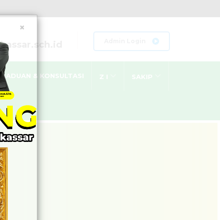
×
Admin Login
assar.sch.id
GADUAN & KONSULTASI
Z I
SAKIP