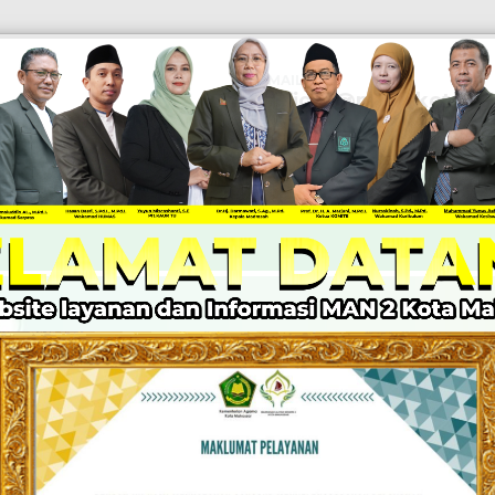
EMAIL
Official@man2kotamak
PEN
KABAR MADRASAH
PPID
LAYANAN