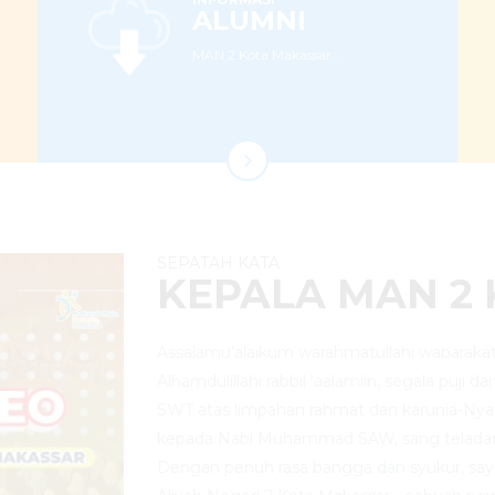
ALUMNI
MAN 2 Kota Makassar...
SEPATAH KATA
KEPALA MAN 2
Assalamu’alaikum warahmatullahi wabarakat
Alhamdulillahi rabbil ‘aalamiin, segala puji d
SWT atas limpahan rahmat dan karunia-Nya
kepada Nabi Muhammad SAW, sang telada
Dengan penuh rasa bangga dan syukur, sa