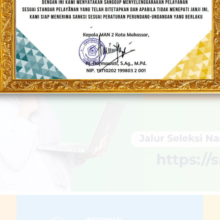
DRASAH UNGGU
Populis dan Berakhlakul Karimah
LEBIH LANJUT
INFORMASI