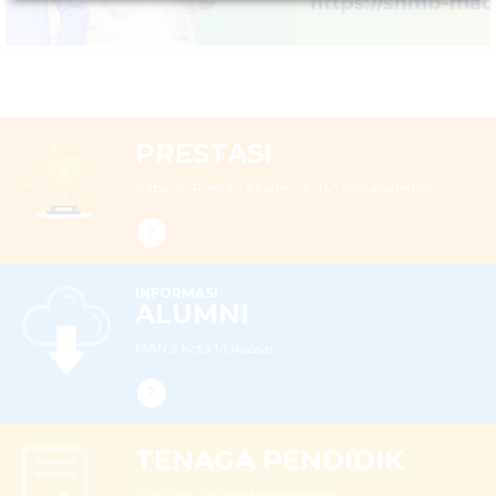
PRESTASI
Capaian Prestasi Akademik dan Nonakademik
INFORMASI
ALUMNI
MAN 2 Kota Makassar...
TENAGA PENDIDIK
Guru dan Tenaga Kependidikan