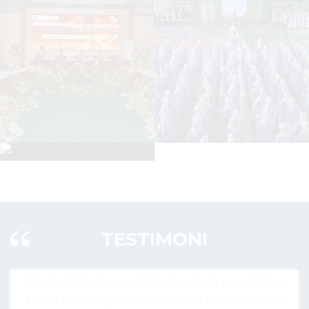
TESTIMONI
 lembaga pendidikan,
"Madrasah hari ini bukan hany
ban yang menanamkan
agama, tapi pusat lahirnya gen