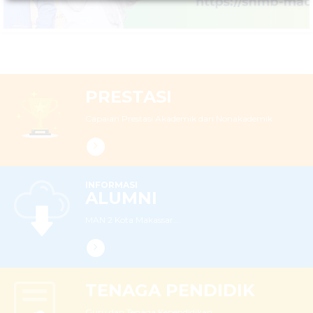
PRESTASI
Capaian Prestasi Akademik dan Nonakademik
INFORMASI
ALUMNI
MAN 2 Kota Makassar...
TENAGA PENDIDIK
Guru dan Tenaga Kependidikan