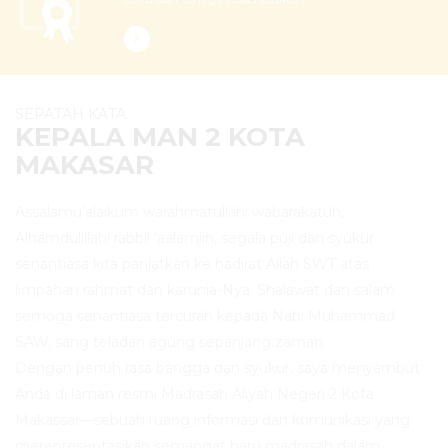
SEPATAH KATA
KEPALA MAN 2 KOTA
MAKASAR
Assalamu’alaikum warahmatullahi wabarakatuh,.
Alhamdulillahi rabbil ‘aalamiin, segala puji dan syukur
senantiasa kita panjatkan ke hadirat Allah SWT atas
limpahan rahmat dan karunia-Nya. Shalawat dan salam
semoga senantiasa tercurah kepada Nabi Muhammad
SAW, sang teladan agung sepanjang zaman.
Dengan penuh rasa bangga dan syukur, saya menyambut
Anda di laman resmi Madrasah Aliyah Negeri 2 Kota
Makassar—sebuah ruang informasi dan komunikasi yang
merepresentasikan semangat baru madrasah dalam