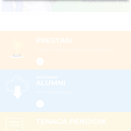
PRESTASI
Capaian Prestasi Akademik dan Nonakademik
INFORMASI
ALUMNI
MAN 2 Kota Makassar...
TENAGA PENDIDIK
Guru dan Tenaga Kependidikan