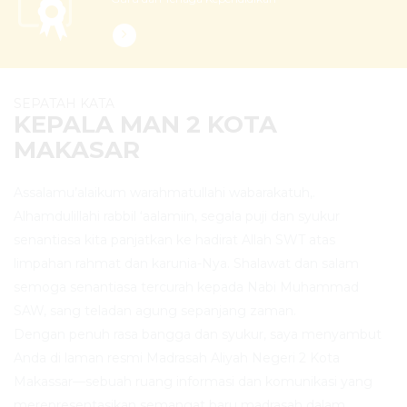
SEPATAH KATA
KEPALA MAN 2 KOTA
MAKASAR
Assalamu’alaikum warahmatullahi wabarakatuh,.
Alhamdulillahi rabbil ‘aalamiin, segala puji dan syukur
senantiasa kita panjatkan ke hadirat Allah SWT atas
limpahan rahmat dan karunia-Nya. Shalawat dan salam
semoga senantiasa tercurah kepada Nabi Muhammad
SAW, sang teladan agung sepanjang zaman.
Dengan penuh rasa bangga dan syukur, saya menyambut
Anda di laman resmi Madrasah Aliyah Negeri 2 Kota
Makassar—sebuah ruang informasi dan komunikasi yang
merepresentasikan semangat baru madrasah dalam