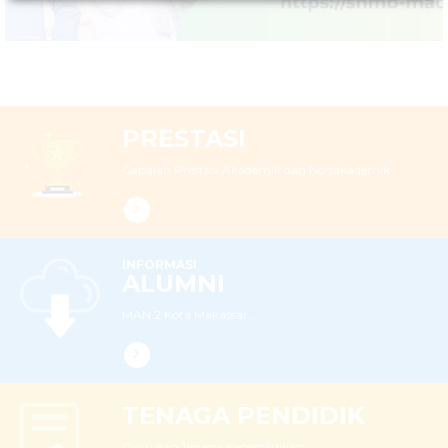
PRESTASI
Capaian Prestasi Akademik dan Nonakademik
INFORMASI
ALUMNI
MAN 2 Kota Makassar...
TENAGA PENDIDIK
Guru dan Tenaga Kependidikan