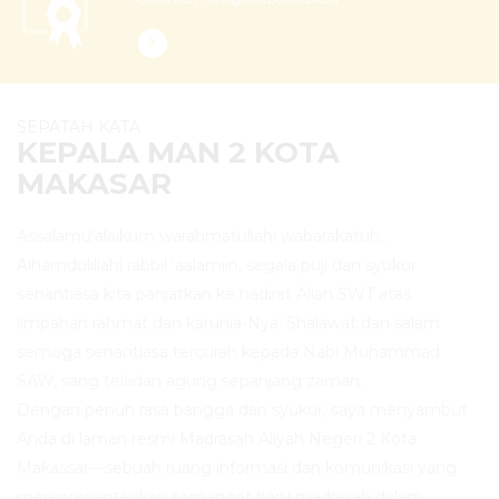
SEPATAH KATA
KEPALA MAN 2 KOTA
MAKASAR
Assalamu’alaikum warahmatullahi wabarakatuh,.
Alhamdulillahi rabbil ‘aalamiin, segala puji dan syukur
senantiasa kita panjatkan ke hadirat Allah SWT atas
limpahan rahmat dan karunia-Nya. Shalawat dan salam
semoga senantiasa tercurah kepada Nabi Muhammad
SAW, sang teladan agung sepanjang zaman.
Dengan penuh rasa bangga dan syukur, saya menyambut
Anda di laman resmi Madrasah Aliyah Negeri 2 Kota
Makassar—sebuah ruang informasi dan komunikasi yang
merepresentasikan semangat baru madrasah dalam