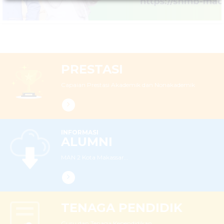
PRESTASI
Capaian Prestasi Akademik dan Nonakademik
INFORMASI
ALUMNI
MAN 2 Kota Makassar...
TENAGA PENDIDIK
Guru dan Tenaga Kependidikan