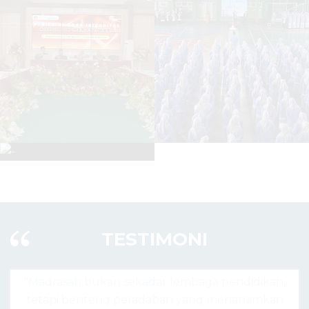
TESTIMONI
r lembaga pendidikan,
"Madrasah hari ini bukan han
ban yang menanamkan
agama, tapi pusat lahirnya ge