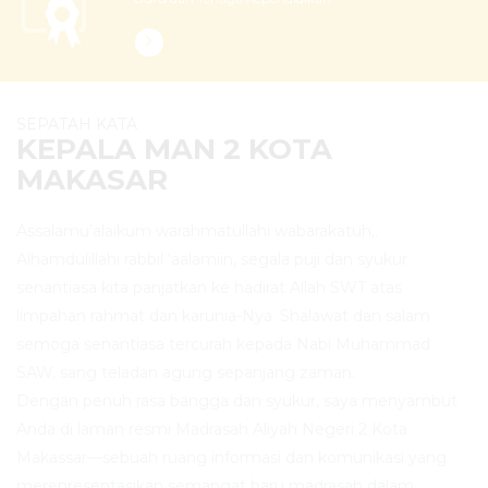
SEPATAH KATA
KEPALA MAN 2 KOTA
MAKASAR
Assalamu’alaikum warahmatullahi wabarakatuh,.
Alhamdulillahi rabbil ‘aalamiin, segala puji dan syukur
senantiasa kita panjatkan ke hadirat Allah SWT atas
limpahan rahmat dan karunia-Nya. Shalawat dan salam
semoga senantiasa tercurah kepada Nabi Muhammad
SAW, sang teladan agung sepanjang zaman.
Dengan penuh rasa bangga dan syukur, saya menyambut
Anda di laman resmi Madrasah Aliyah Negeri 2 Kota
Makassar—sebuah ruang informasi dan komunikasi yang
merepresentasikan semangat baru madrasah dalam