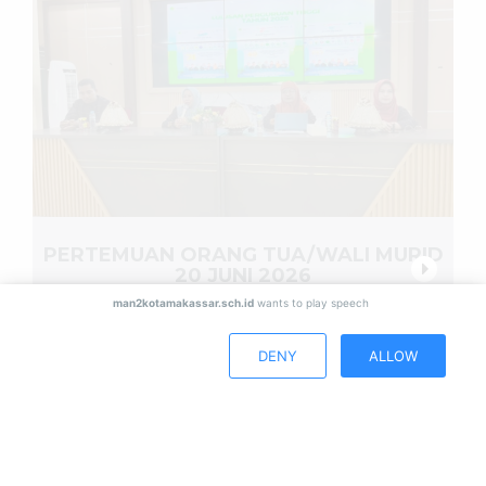
PERTEMUAN ORANG TUA/WALI MURID
20 JUNI 2026
man2kotamakassar.sch.id
wants to play speech
DENY
ALLOW