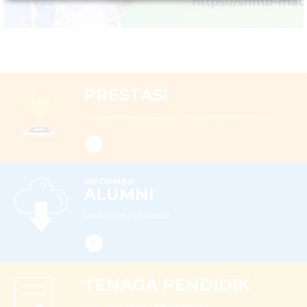
Populis dan Berakhlakul Karimah
LEBIH LANJUT
PRESTASI
Capaian Prestasi Akademik dan Nonakademik
INFORMASI
ALUMNI
MAN 2 Kota Makassar...
TENAGA PENDIDIK
Guru dan Tenaga Kependidikan