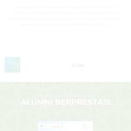
Tajdid adalah sebuah kegiatan rutin peserta didik MAN 2 Kota
Makassar yang dilaksanakan setiap hari Selasa hingga Jumat
sebelum proses pembelajaran dimulai. Dalam kegiatan ini, seluruh
peserta didik secara berjamaah membaca Al-Qur’an.
MAN 2 KOTA MAKASSAR
ALUMNI BERPRESTASI