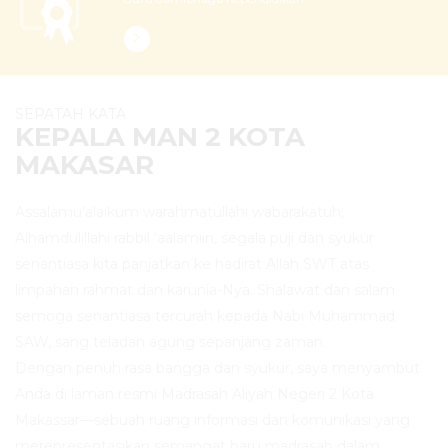
SEPATAH KATA
KEPALA MAN 2 KOTA
MAKASAR
Assalamu’alaikum warahmatullahi wabarakatuh,.
Alhamdulillahi rabbil ‘aalamiin, segala puji dan syukur
senantiasa kita panjatkan ke hadirat Allah SWT atas
limpahan rahmat dan karunia-Nya. Shalawat dan salam
semoga senantiasa tercurah kepada Nabi Muhammad
SAW, sang teladan agung sepanjang zaman.
Dengan penuh rasa bangga dan syukur, saya menyambut
Anda di laman resmi Madrasah Aliyah Negeri 2 Kota
Makassar—sebuah ruang informasi dan komunikasi yang
merepresentasikan semangat baru madrasah dalam