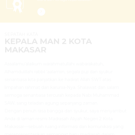
SEPATAH KATA
KEPALA MAN 2 KOTA
MAKASAR
Assalamu’alaikum warahmatullahi wabarakatuh,.
Alhamdulillahi rabbil ‘aalamiin, segala puji dan syukur
senantiasa kita panjatkan ke hadirat Allah SWT atas
limpahan rahmat dan karunia-Nya. Shalawat dan salam
semoga senantiasa tercurah kepada Nabi Muhammad
SAW, sang teladan agung sepanjang zaman.
Dengan penuh rasa bangga dan syukur, saya menyambut
Anda di laman resmi Madrasah Aliyah Negeri 2 Kota
Makassar—sebuah ruang informasi dan komunikasi yang
merepresentasikan semangat baru madrasah dalam