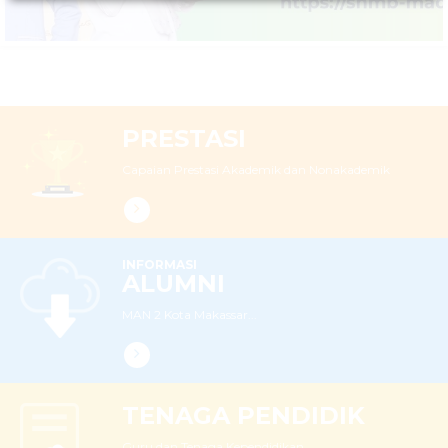
Populis dan Berakhlakul Karimah
LEBIH LANJUT
PRESTASI
Capaian Prestasi Akademik dan Nonakademik
INFORMASI
ALUMNI
MAN 2 Kota Makassar...
TENAGA PENDIDIK
Guru dan Tenaga Kependidikan