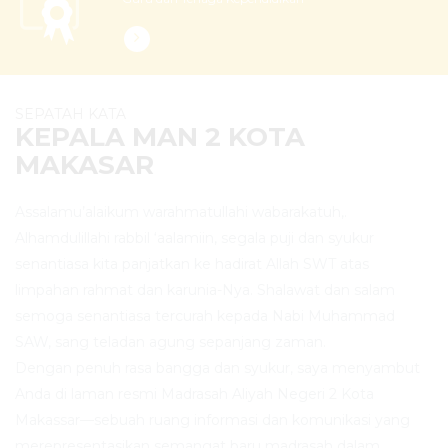
SEPATAH KATA
KEPALA MAN 2 KOTA
MAKASAR
Assalamu’alaikum warahmatullahi wabarakatuh,.
Alhamdulillahi rabbil ‘aalamiin, segala puji dan syukur
senantiasa kita panjatkan ke hadirat Allah SWT atas
limpahan rahmat dan karunia-Nya. Shalawat dan salam
semoga senantiasa tercurah kepada Nabi Muhammad
SAW, sang teladan agung sepanjang zaman.
Dengan penuh rasa bangga dan syukur, saya menyambut
Anda di laman resmi Madrasah Aliyah Negeri 2 Kota
Makassar—sebuah ruang informasi dan komunikasi yang
merepresentasikan semangat baru madrasah dalam