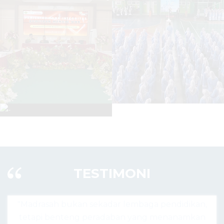
TESTIMONI
r lembaga pendidikan,
"Madrasah hari ini bukan ha
aban yang menanamkan
agama, tapi pusat lahirnya g