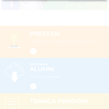
PRESTASI
Capaian Prestasi Akademik dan Nonakademik
INFORMASI
ALUMNI
MAN 2 Kota Makassar...
TENAGA PENDIDIK
Guru dan Tenaga Kependidikan