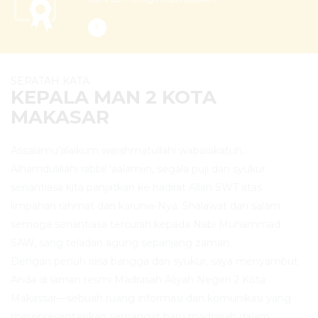
SEPATAH KATA
KEPALA MAN 2 KOTA
MAKASAR
Assalamu’alaikum warahmatullahi wabarakatuh,.
Alhamdulillahi rabbil ‘aalamiin, segala puji dan syukur
senantiasa kita panjatkan ke hadirat Allah SWT atas
limpahan rahmat dan karunia-Nya. Shalawat dan salam
semoga senantiasa tercurah kepada Nabi Muhammad
SAW, sang teladan agung sepanjang zaman.
Dengan penuh rasa bangga dan syukur, saya menyambut
Anda di laman resmi Madrasah Aliyah Negeri 2 Kota
Makassar—sebuah ruang informasi dan komunikasi yang
merepresentasikan semangat baru madrasah dalam