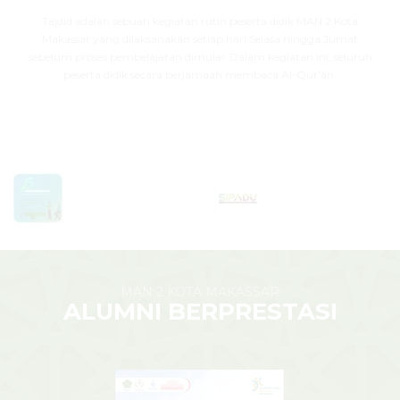
Tajdid adalah sebuah kegiatan rutin peserta didik MAN 2 Kota
Makassar yang dilaksanakan setiap hari Selasa hingga Jumat
sebelum proses pembelajaran dimulai. Dalam kegiatan ini, seluruh
peserta didik secara berjamaah membaca Al-Qur’an.
MAN 2 KOTA MAKASSAR
ALUMNI BERPRESTASI