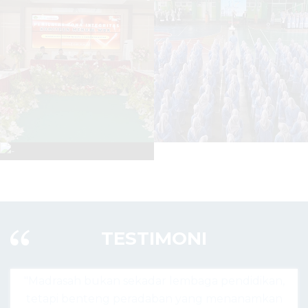
TESTIMONI
r lembaga pendidikan,
"Madrasah hari ini bukan han
ban yang menanamkan
agama, tapi pusat lahirnya ge