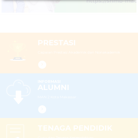
PRESTASI
Capaian Prestasi Akademik dan Nonakademik
INFORMASI
ALUMNI
MAN 2 Kota Makassar...
TENAGA PENDIDIK
Guru dan Tenaga Kependidikan