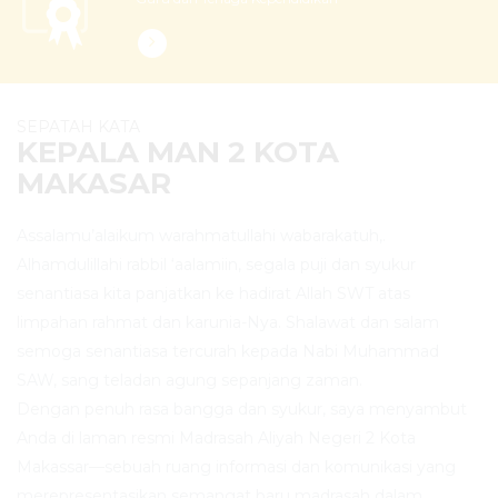
SEPATAH KATA
KEPALA MAN 2 KOTA
MAKASAR
Assalamu’alaikum warahmatullahi wabarakatuh,.
Alhamdulillahi rabbil ‘aalamiin, segala puji dan syukur
senantiasa kita panjatkan ke hadirat Allah SWT atas
limpahan rahmat dan karunia-Nya. Shalawat dan salam
semoga senantiasa tercurah kepada Nabi Muhammad
SAW, sang teladan agung sepanjang zaman.
Dengan penuh rasa bangga dan syukur, saya menyambut
Anda di laman resmi Madrasah Aliyah Negeri 2 Kota
Makassar—sebuah ruang informasi dan komunikasi yang
merepresentasikan semangat baru madrasah dalam