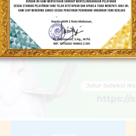
DRASAH UNGGU
Populis dan Berakhlakul Karimah
LEBIH LANJUT
INFORMASI