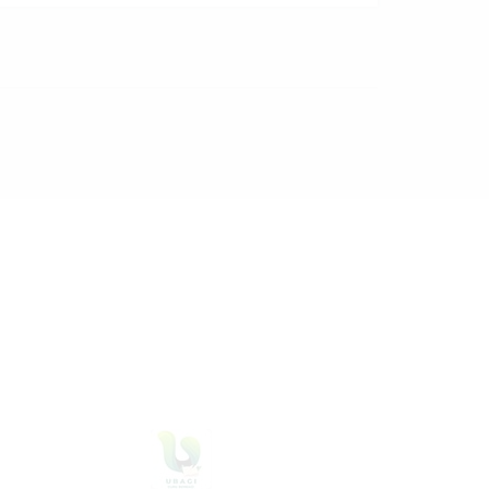
06 Agustus 2026
dibaca
9
kali