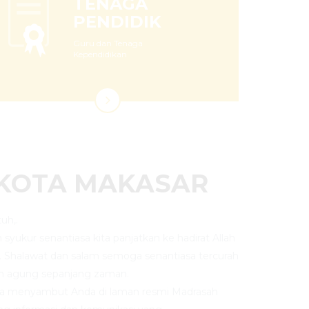
TENAGA
PENDIDIK
Guru dan Tenaga
Kependidikan
 KOTA MAKASAR
uh,.
an syukur senantiasa kita panjatkan ke hadirat Allah
. Shalawat dan salam semoga senantiasa tercurah
n agung sepanjang zaman.
ya menyambut Anda di laman resmi Madrasah