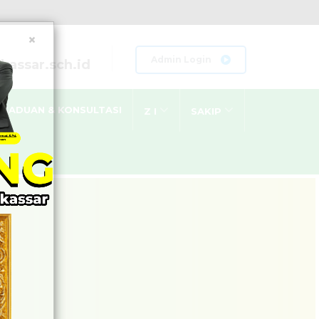
×
Admin Login
assar.sch.id
GADUAN & KONSULTASI
Z I
SAKIP