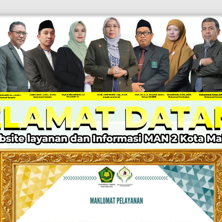
EMAIL
Official@man2kotamak
PEN
KABAR MADRASAH
PPID
LAYANAN