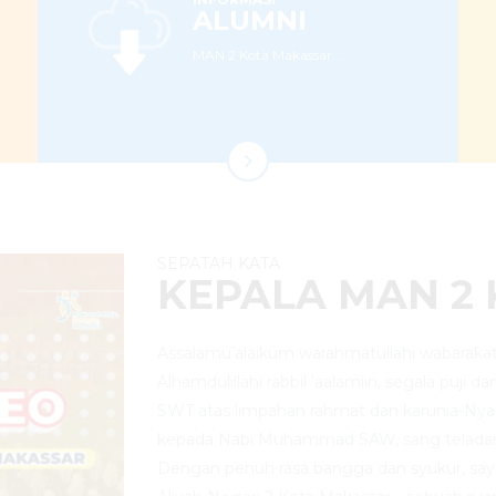
ALUMNI
MAN 2 Kota Makassar...
SEPATAH KATA
KEPALA MAN 2
Assalamu’alaikum warahmatullahi wabarakat
Alhamdulillahi rabbil ‘aalamiin, segala puji d
SWT atas limpahan rahmat dan karunia-Nya
kepada Nabi Muhammad SAW, sang telada
Dengan penuh rasa bangga dan syukur, sa