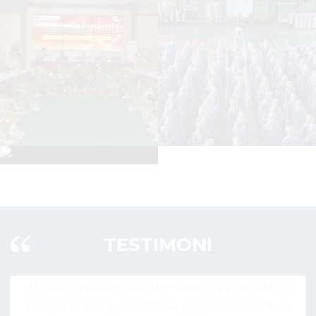
TESTIMONI
 lembaga pendidikan,
"Madrasah hari ini bukan hany
ban yang menanamkan
agama, tapi pusat lahirnya gen