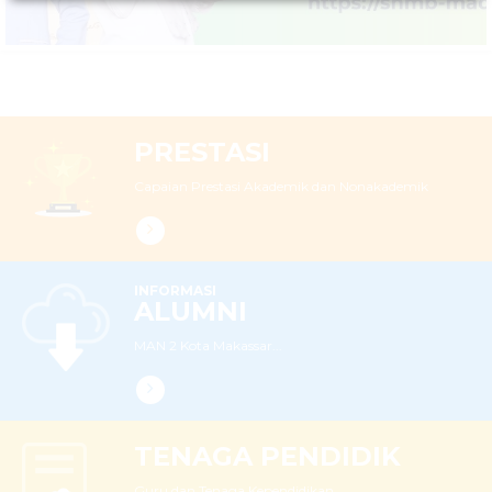
PRESTASI
Capaian Prestasi Akademik dan Nonakademik
INFORMASI
ALUMNI
MAN 2 Kota Makassar...
TENAGA PENDIDIK
Guru dan Tenaga Kependidikan