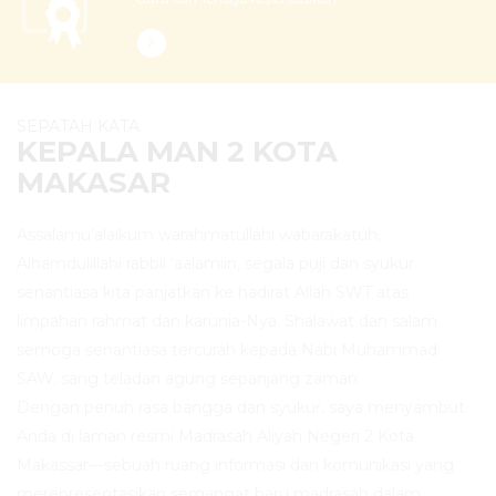
SEPATAH KATA
KEPALA MAN 2 KOTA
MAKASAR
Assalamu’alaikum warahmatullahi wabarakatuh,.
Alhamdulillahi rabbil ‘aalamiin, segala puji dan syukur
senantiasa kita panjatkan ke hadirat Allah SWT atas
limpahan rahmat dan karunia-Nya. Shalawat dan salam
semoga senantiasa tercurah kepada Nabi Muhammad
SAW, sang teladan agung sepanjang zaman.
Dengan penuh rasa bangga dan syukur, saya menyambut
Anda di laman resmi Madrasah Aliyah Negeri 2 Kota
Makassar—sebuah ruang informasi dan komunikasi yang
merepresentasikan semangat baru madrasah dalam