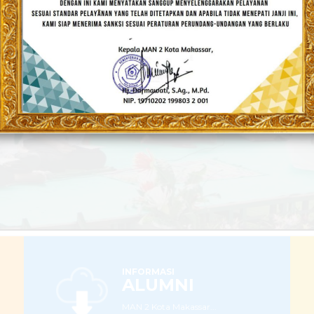
Populis dan Berakhlakul Karimah
LEBIH LANJUT
INFORMASI
ALUMNI
MAN 2 Kota Makassar...