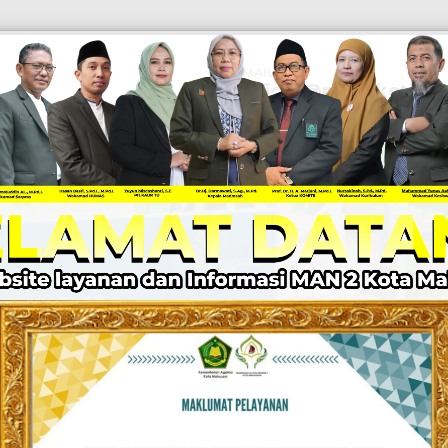
EMAIL
Official@man2kotamak
KABAR MADRASAH
PPID
LAYANAN
Z I
DRASAH UNGGU