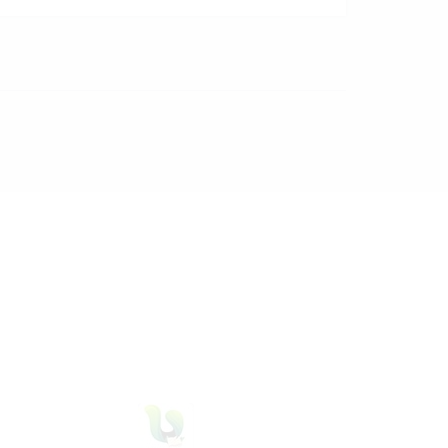
29 Juli 2026
dibaca
32
kali