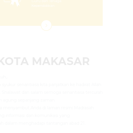
Guru dan Tenaga
Kependidikan
 KOTA MAKASAR
uh,.
an syukur senantiasa kita panjatkan ke hadirat Allah
. Shalawat dan salam semoga senantiasa tercurah
n agung sepanjang zaman.
ya menyambut Anda di laman resmi Madrasah
ng informasi dan komunikasi yang
h dalam menghadapi tantangan abad 21.