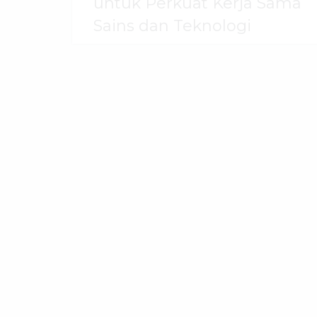
untuk Perkuat Kerja Sama
Sains dan Teknologi
30 Juli 2026
dibaca
50
kali