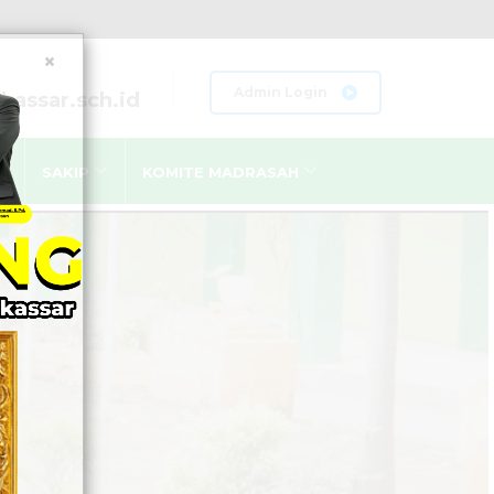
×
Admin Login
assar.sch.id
SAKIP
KOMITE MADRASAH
LAN