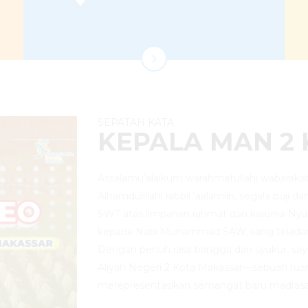
SEPATAH KATA
KEPALA MAN 2
Assalamu’alaikum warahmatullahi wabarakat
Alhamdulillahi rabbil ‘aalamiin, segala puji d
SWT atas limpahan rahmat dan karunia-Nya
kepada Nabi Muhammad SAW, sang telada
Dengan penuh rasa bangga dan syukur, sa
Aliyah Negeri 2 Kota Makassar—sebuah rua
merepresentasikan semangat baru madrasa