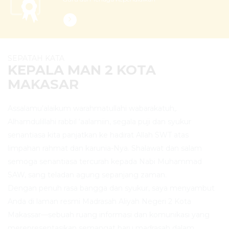
SEPATAH KATA
KEPALA MAN 2 KOTA
MAKASAR
Assalamu’alaikum warahmatullahi wabarakatuh,.
Alhamdulillahi rabbil ‘aalamiin, segala puji dan syukur
senantiasa kita panjatkan ke hadirat Allah SWT atas
limpahan rahmat dan karunia-Nya. Shalawat dan salam
semoga senantiasa tercurah kepada Nabi Muhammad
SAW, sang teladan agung sepanjang zaman.
Dengan penuh rasa bangga dan syukur, saya menyambut
Anda di laman resmi Madrasah Aliyah Negeri 2 Kota
Makassar—sebuah ruang informasi dan komunikasi yang
merepresentasikan semangat baru madrasah dalam