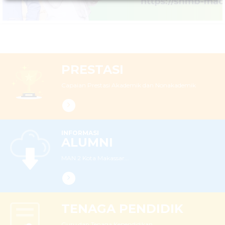
PRESTASI
Capaian Prestasi Akademik dan Nonakademik
INFORMASI
ALUMNI
MAN 2 Kota Makassar...
TENAGA PENDIDIK
Guru dan Tenaga Kependidikan