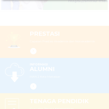
PRESTASI
Capaian Prestasi Akademik dan Nonakademik
INFORMASI
ALUMNI
MAN 2 Kota Makassar...
TENAGA PENDIDIK
Guru dan Tenaga Kependidikan