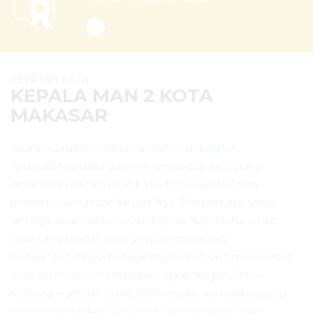
SEPATAH KATA
KEPALA MAN 2 KOTA
MAKASAR
Assalamu’alaikum warahmatullahi wabarakatuh,.
Alhamdulillahi rabbil ‘aalamiin, segala puji dan syukur
senantiasa kita panjatkan ke hadirat Allah SWT atas
limpahan rahmat dan karunia-Nya. Shalawat dan salam
semoga senantiasa tercurah kepada Nabi Muhammad
SAW, sang teladan agung sepanjang zaman.
Dengan penuh rasa bangga dan syukur, saya menyambut
Anda di laman resmi Madrasah Aliyah Negeri 2 Kota
Makassar—sebuah ruang informasi dan komunikasi yang
merepresentasikan semangat baru madrasah dalam