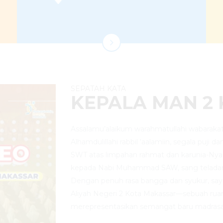
SEPATAH KATA
KEPALA MAN 2
Assalamu’alaikum warahmatullahi wabarakat
Alhamdulillahi rabbil ‘aalamiin, segala puji d
SWT atas limpahan rahmat dan karunia-Nya
kepada Nabi Muhammad SAW, sang telada
Dengan penuh rasa bangga dan syukur, sa
Aliyah Negeri 2 Kota Makassar—sebuah rua
merepresentasikan semangat baru madrasa