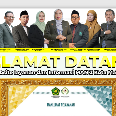
EMAIL
Official@man2kotamak
KABAR MADRASAH
PPID
LAYANAN
Z I
DRASAH UNGGU