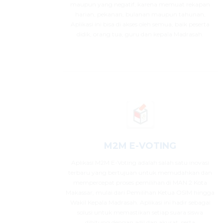
maupun yang negatif, karena memuat rekapan
harian, pekanan, bulanan maupun tahunan,
Aplikasi ini bisa di akses oleh semua, baik peserta
didik, orang tua, guru dan kepala Madrasah.
M2M E-VOTING
Aplikasi M2M E-Voting adalah salah satu inovasi
terbaru yang bertujuan untuk memudahkan dan
mempercepat proses pemilihan di MAN 2 Kota
Makassar, mulai dari Pemilihan Ketua OSIM hingga
Wakil Kepala Madrasah. Aplikasi ini hadir sebagai
solusi untuk memastikan setiap suara siswa
dihitung dengan adil dan akurat, serta