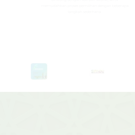
memudahkan proses pemilihan dengan beberapa
langkah sederhana.