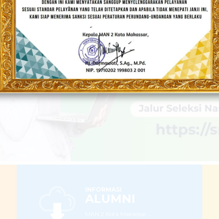
Populis dan Berakhlakul Karimah
LEBIH LANJUT
INFORMASI
ALUMNI
MAN 2 Kota Makassar...