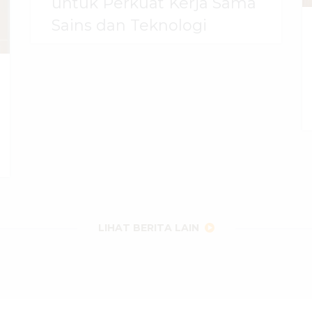
untuk Perkuat Kerja Sama
Sains dan Teknologi
30 Juli 2026
dibaca
53
kali
LIHAT BERITA LAIN