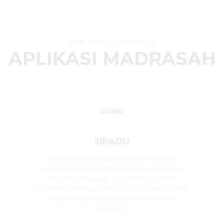
MAN 2 KOTA MAKASSAR
APLIKASI MADRASAH
SIPADU
Aplikasi SIPADU (Sistem Pelayanan Terpadu)
adalah aplikasi yang merupakan karya tim guru
MAN 2 Kota Makassar . Yang bertujuan untuk
mempermudah Guru, Pegawai, Siswa, dan Alumni
untuk memperoleh Layanan di MAN 2 Kota
Makassar.