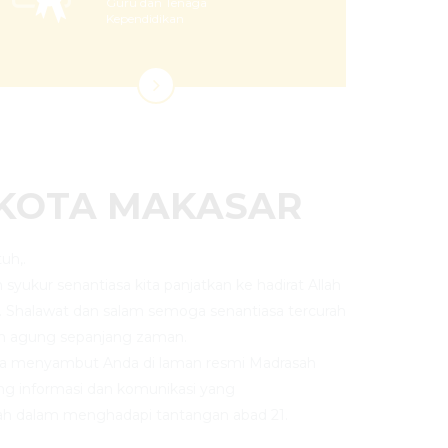
Guru dan Tenaga
Kependidikan
 KOTA MAKASAR
uh,.
an syukur senantiasa kita panjatkan ke hadirat Allah
. Shalawat dan salam semoga senantiasa tercurah
n agung sepanjang zaman.
ya menyambut Anda di laman resmi Madrasah
ng informasi dan komunikasi yang
h dalam menghadapi tantangan abad 21.