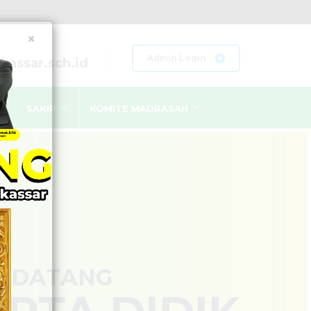
×
Admin Login
assar.sch.id
SAKIP
KOMITE MADRASAH
LAN