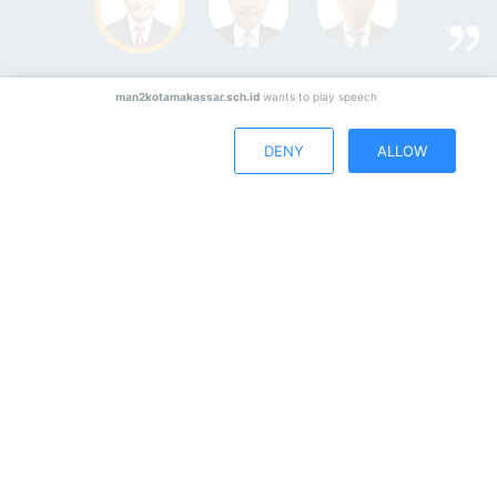
man2kotamakassar.sch.id
wants to play speech
© 2025
MAN 2 Kota Makassar
. All rights reserved
DENY
ALLOW
TERMS OF USE
PRIVACY POLICY
SITEMAP
LOKASI KAMI :