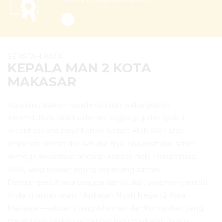
SEPATAH KATA
KEPALA MAN 2 KOTA
MAKASAR
Assalamu’alaikum warahmatullahi wabarakatuh,.
Alhamdulillahi rabbil ‘aalamiin, segala puji dan syukur
senantiasa kita panjatkan ke hadirat Allah SWT atas
limpahan rahmat dan karunia-Nya. Shalawat dan salam
semoga senantiasa tercurah kepada Nabi Muhammad
SAW, sang teladan agung sepanjang zaman.
Dengan penuh rasa bangga dan syukur, saya menyambut
Anda di laman resmi Madrasah Aliyah Negeri 2 Kota
Makassar—sebuah ruang informasi dan komunikasi yang
merepresentasikan semangat baru madrasah dalam